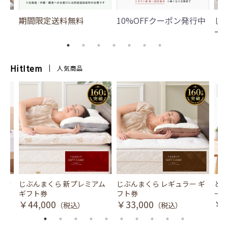
期間限定送料無料
10%OFFクーポン発行中
じ
ー
HitItem
人気商品
風式冷
じぶんまくら 新プレミアム
じぶんまくら レギュラー ギ
とり
ギフト券
フト券
ース
￥44,000
￥33,000
￥3
（税込）
（税込）