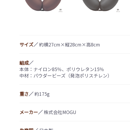
サイズ
／
約横27cm×縦28cm×高8cm
組成
／
本体：ナイロン85％、ポリウレタン15％
中材：パウダービーズ（発泡ポリスチレン）
重さ
／
約175g
メーカー
／
株式会社MOGU