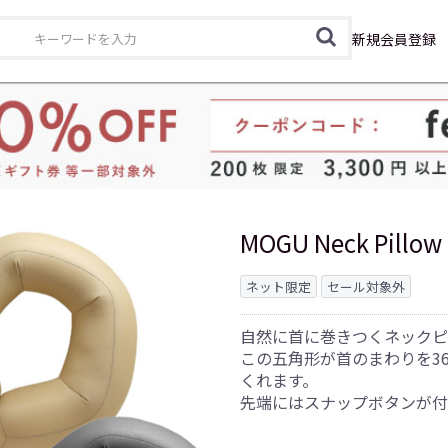
カテゴリ
新規会員登録
MOGU Neck Pil
ネット限定
セール対象外
自然に首に巻きつくネックピ
この五角形が首のまわりを3
くれます。
先端にはスナップボタンが付