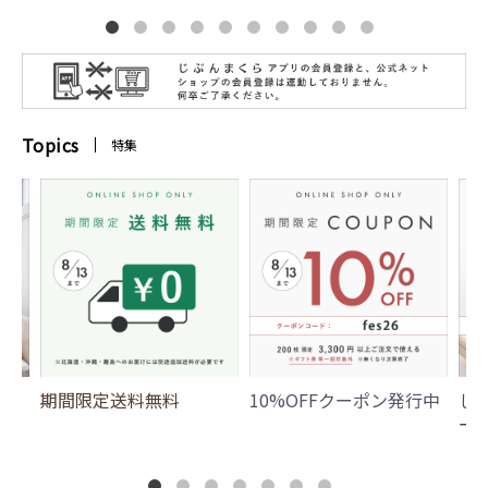
Topics
特集
期間限定送料無料
10%OFFクーポン発行中
じ
ー