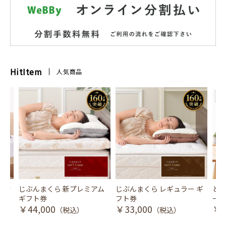
HitItem
人気商品
風式冷
じぶんまくら 新プレミアム
じぶんまくら レギュラー ギ
とり
ギフト券
フト券
ース
￥44,000
￥33,000
￥3
（税込）
（税込）