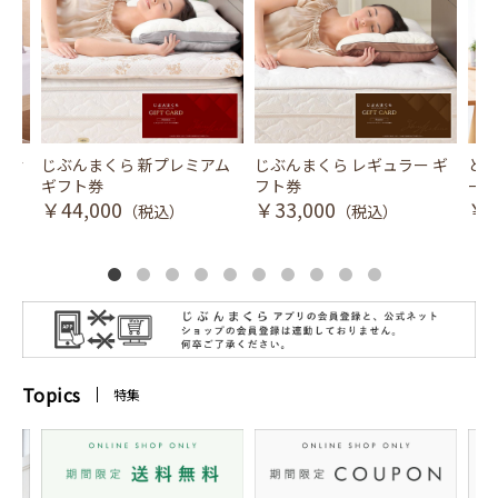
風式冷
じぶんまくら 新プレミアム
じぶんまくら レギュラー ギ
とり
ギフト券
フト券
ース
￥44,000
￥33,000
￥3
（税込）
（税込）
Topics
特集