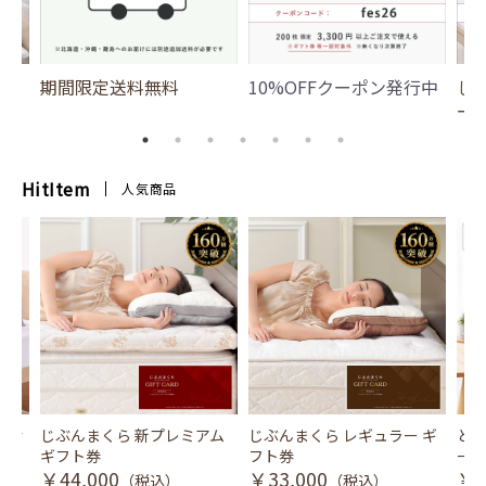
期間限定送料無料
10%OFFクーポン発行中
じ
ー
HitItem
人気商品
風式冷
じぶんまくら 新プレミアム
じぶんまくら レギュラー ギ
とり
ギフト券
フト券
ース
￥44,000
￥33,000
￥3
（税込）
（税込）