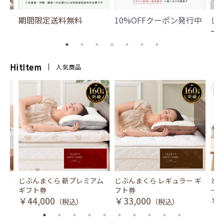
期間限定送料無料
10%OFFクーポン発行中
じ
ー
HitItem
人気商品
風式冷
じぶんまくら 新プレミアム
じぶんまくら レギュラー ギ
とり
ギフト券
フト券
ース
￥44,000
￥33,000
￥3
（税込）
（税込）