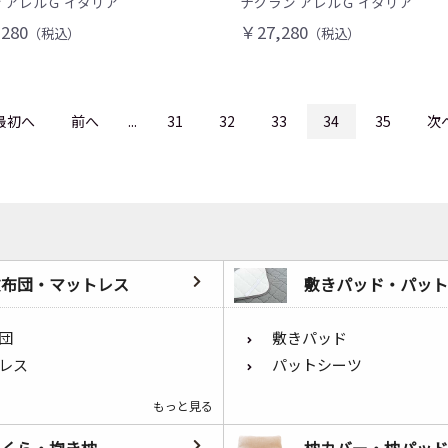
 アレルＧ イタリア
ナグラン アレルＧ イタリア
280
￥27,280
（税込）
（税込）
最初へ
前へ
...
31
32
33
34
35
次
敷布団・マットレス
敷きパッド・パット
団
敷きパッド
レス
パットシーツ
もっと見る
まくら・抱き枕
枕カバー・枕パッド