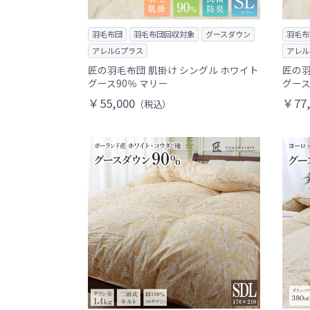
羽毛布団
羽毛布団回収対象
グースダウン
羽毛布
アレルGプラス
アレル
匠の羽毛布団 肌掛け シングル ホワイト
匠の羽
グース90％ マリー
グース
￥55,000
￥77,
（税込）