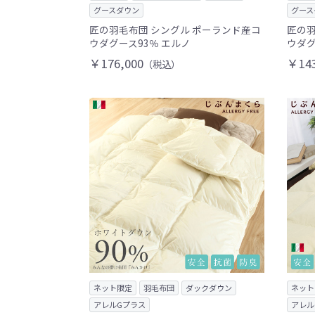
グースダウン
グース
匠の羽毛布団 シングル ポーランド産コ
匠の羽
ウダグース93％ エルノ
ウダグ
￥176,000
￥143
（税込）
ネット限定
羽毛布団
ダックダウン
ネット
アレルGプラス
アレル