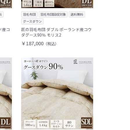
料
羽毛布団
羽毛布団回収対象
送料無料
グースダウン
ド産コ
匠の羽毛布団 ダブル ポーランド産コウ
ダグース90％ モリス2
￥187,000
（税込）