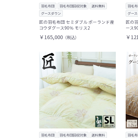
羽毛布団
羽毛布団回収対象
送料無料
羽毛布
グースダウン
グース
匠の羽毛布団 セミダブル ポーランド産
匠の羽
コウダグース90％ モリス2
ース9
￥165,000
￥121
（税込）
羽毛布団
羽毛布団回収対象
送料無料
羽毛布